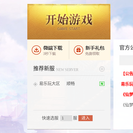
官方
推荐新服
NEW SERVER
【公
易乐玩大区
顺畅
易乐
《仙
《仙梦
快速选服
服
进入